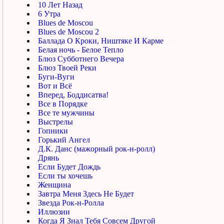
10 Лет Назад
6 Утра
Blues de Moscou
Blues de Moscou 2
Баллада О Кроки, Ништяке И Карме
Белая ночь - Белое Тепло
Блюз Субботнего Вечера
Блюз Твоей Реки
Буги-Вуги
Вот и Всё
Вперед, Боддисатва!
Все в Порядке
Все те мужчины
Выстрелы
Гопники
Горький Ангел
Д.К. Данс (мажорный рок-н-ролл)
Дрянь
Если Будет Дождь
Если ты хочешь
Женщина
Завтра Меня Здесь Не Будет
Звезда Рок-н-Ролла
Иллюзии
Когда Я Знал Тебя Совсем Другой