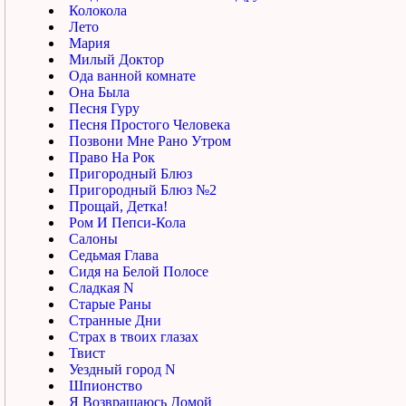
Колокола
Лето
Мария
Милый Доктор
Ода ванной комнате
Она Была
Песня Гуру
Песня Простого Человека
Позвони Мне Рано Утром
Право На Рок
Пригородный Блюз
Пригородный Блюз №2
Прощай, Детка!
Ром И Пепси-Кола
Салоны
Седьмая Глава
Сидя на Белой Полосе
Сладкая N
Старые Раны
Странные Дни
Страх в твоих глазах
Твист
Уездный город N
Шпионство
Я Возвращаюсь Домой