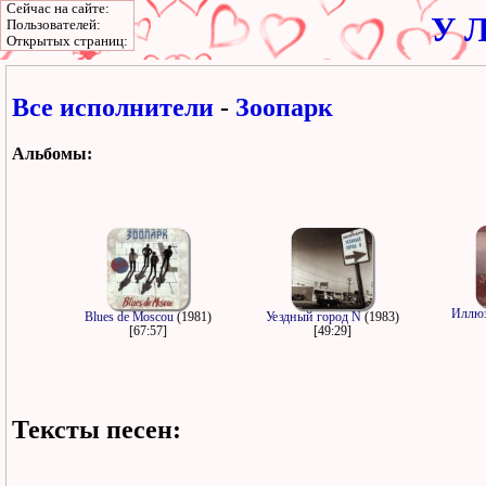
Сейчас на сайте:
У Л
Пользователей:
Открытых страниц:
Все исполнители
-
Зоопарк
Альбомы:
Иллю
Blues de Moscou
(1981)
Уездный город N
(1983)
[67:57]
[49:29]
Тексты песен: