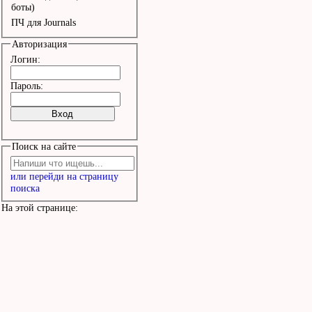
Кто сколько выиграл, кт
боты)
ПЧ для Journals
проиграл,

Авторизация
Кто взял все и ничего н
Логин:
в эти странные дни...

Пароль:
Странные ночи и странны
Поиск на сайте
Тусклые будни мерцают к
или перейди на страницу
яростный праздник

поиска
Как странные сны 

На этой странице:
Нет силы думать, нет си
петь

Я прожил жизнь, я попал
сеть 
