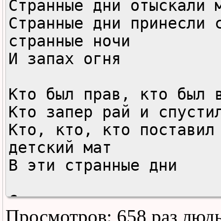
Странные дни отыскали м
Странные дни принесли с
странные ночи

И запах огня

Кто был прав, кто был в
Кто запер рай и спустил
Кто, кто, кто поставил 
детский мат

В эти странные дни

Странные дни пришли как
Просмотров: 658 раз люд
Странные дни подарили м