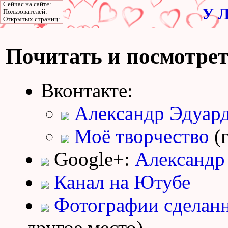
Сейчас на сайте:
У Л
Пользователей:
Открытых страниц:
Почитать и посмотре
Вконтакте:
Александр Эдуар
Моё творчество
(г
Google+:
Александр
Канал на Ютубе
Фотографии сделан
другое место)