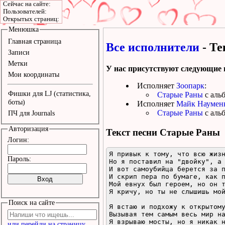
Сейчас на сайте:
Пользователей:
Открытых страниц:
Менюшка
Главная страница
Все исполнители
- Те
Записи
Метки
У нас присутствуют следующие 
Мои координаты
Исполняет
Зоопарк
:
Фишки для LJ (статистика,
Старые Раны
с аль
боты)
Исполняет
Майк Наумен
Старые Раны
с аль
ПЧ для Journals
Авторизация
Текст песни
Старые Раны
Логин:
Я привык к тому, что всю жизн
Пароль:
Но я поставил на "двойку", а 
И вот самоубийца берется за п
И скрип пера по бумаге, как п
Мой евнух был героем, но он т
Я кричу, но ты не слышишь мой
Поиск на сайте
Я встаю и подхожу к открытому
Вызывая тем самым весь мир на
Я взрываю мосты, но я никак н
или перейди на страницу