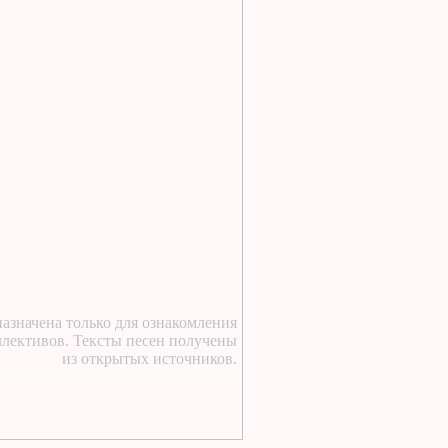
https://lugavchik.ru/music/text
Pesnya-besprizornika.html
2 дня назад
:
https://lugavchik.ru/music/trac
Leto-(pesnya-dlya-Coya).html
2 дня назад
:
https://lugavchik.ru/music/text
Haru---Mamburu.html
2 дня назад
:
Текст песни Снежный
сад Группы колибри
2 дня назад
:
https://lugavchik.ru/music/text
Gerasim-i-Mu-Mu.html
азначена только для ознакомления
ллективов. Тексты песен получены
из открытых источников.