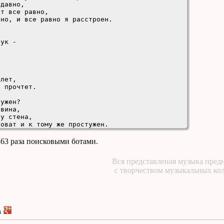
давно,

т все равно,

но, и все равно я расстроен.

ук - 

лет,

 прочтет.

ужен?

вина,

у стена,

оват и к тому же простужен.

863 раза поисковыми ботами.
ук -

Вся представленая музыка предн
с творчеством музыкальных ко
шах,

 часах,

ах, и нечего есть.

быть должно.

 не дано,

 ты была здесь,
