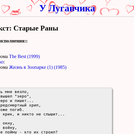
У Лугавчика
кст: Старые Раны
исполнения::
бома
The Best (1999)
ко
:
бома
Жизнь в Зоопарке (1) (1985)
ь мне везло,

вышел "зеро",

еро и пишет...

редсмертный хрип,

оже погиб.

 крик, и никто не слышит...

 окну,

 войну,

е пойму - кто их строил?
