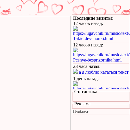
Последние визиты:
12 часов назад
:
https://lugavchik.ru/music/text
Takie-devchonki.html
12 часов назад
:
https://lugavchik.ru/music/text
Pesnya-besprizornika.html
23 часа назад
:
а я люблю кататься текст
1 день назад
:
https://lugavchik.ru/music/text
Статистика
Hod-konem.html
1 день назад
:
Реклама
https://lugavchik.ru/music/text
Плейлист
Pesnya-besprizornika.html
1 день назад
: