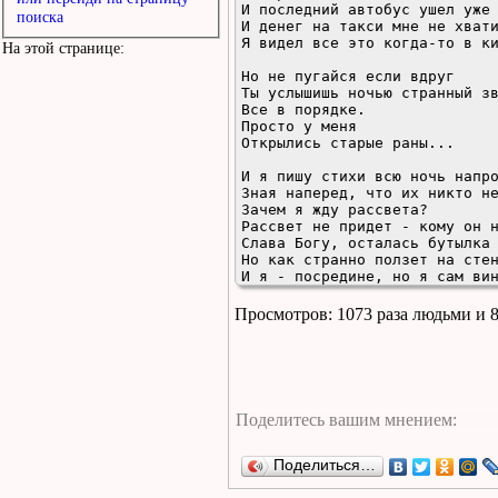
И последний автобус ушел уже 
поиска
И денег на такси мне не хвати
Я видел все это когда-то в ки
На этой странице:
Но не пугайся если вдруг

Ты услышишь ночью странный зв
Все в порядке. 

Просто у меня 

Открылись старые раны...

И я пишу стихи всю ночь напро
Зная наперед, что их никто не
Зачем я жду рассвета?

Рассвет не придет - кому он н
Слава Богу, осталась бутылка 
Но как странно ползет на стен
И я - посредине, но я сам вин
Но не пугайся если вдруг

Просмотров: 1073 раза людьми и 
Ты услышишь ночью странный зв
Все в порядке.

Просто у меня 

Открылись старые раны...

И даже тишина звенит в моих у
И стрелки почему-то застыли в
И дым в глазах, и цепь на рук
Но все будет не так, как оно 
Поделиться…
Все будет именно так, другого
И все же как бы я хотел чтобы