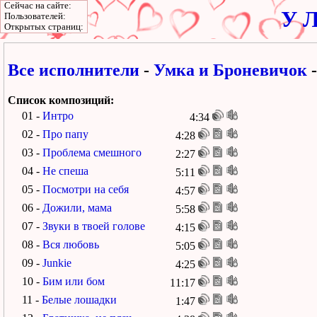
Сейчас на сайте:
У Л
Пользователей:
Открытых страниц:
Все исполнители
-
Умка и Броневичок
Список композиций:
01 -
Интро
4:34
02 -
Про папу
4:28
03 -
Проблема смешного
2:27
04 -
Не спеша
5:11
05 -
Посмотри на себя
4:57
06 -
Дожили, мама
5:58
07 -
Звуки в твоей голове
4:15
08 -
Вся любовь
5:05
09 -
Junkie
4:25
10 -
Бим или бом
11:17
11 -
Белые лошадки
1:47