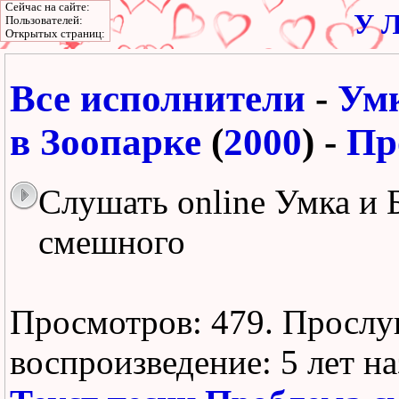
Сейчас на сайте:
У Л
Пользователей:
Открытых страниц:
Все исполнители
-
Умк
в Зоопарке
(
2000
) -
Пр
Слушать online Умка и 
смешного
Просмотров: 479.
Прослу
воспроизведение:
5 лет н