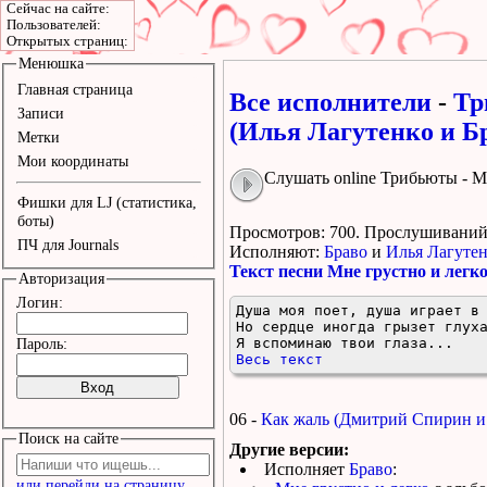
Сейчас на сайте:
Пользователей:
Открытых страниц:
Менюшка
Главная страница
Все исполнители
-
Тр
Записи
(Илья Лагутенко и Б
Метки
Мои координаты
Слушать online Трибьюты - М
Фишки для LJ (статистика,
боты)
Просмотров: 700.
Прослушиваний:
ПЧ для Journals
Исполняют:
Браво
и
Илья Лагуте
Текст песни Мне грустно и легк
Авторизация
Логин:
Душа моя поет, душа играет в 
Но сердце иногда грызет глуха
Я вспоминаю твои глаза...
Пароль:
Весь текст
06 -
Как жаль (Дмитрий Спирин и
Поиск на сайте
Другие версии:
Исполняет
Браво
:
или перейди на страницу