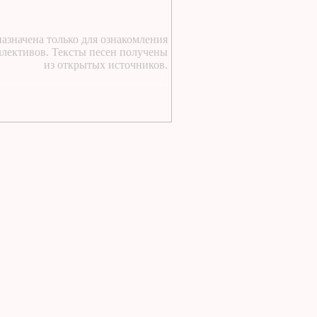
https://lugavchik.ru/music/text
Pesnya-besprizornika.html
азначена только для ознакомления
1 день назад
:
ллективов. Тексты песен получены
а я люблю кататься текст
из открытых источников.
1 день назад
:
https://lugavchik.ru/music/text
Hod-konem.html
2 дня назад
:
https://lugavchik.ru/music/text
Pesnya-besprizornika.html
2 дня назад
:
https://lugavchik.ru/music/text
Pesnya-besprizornika.html