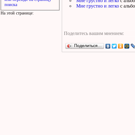
Мне грустно и легко
с альб
поиска
Мне грустно и легко
с альб
На этой странице:
Поделиться…