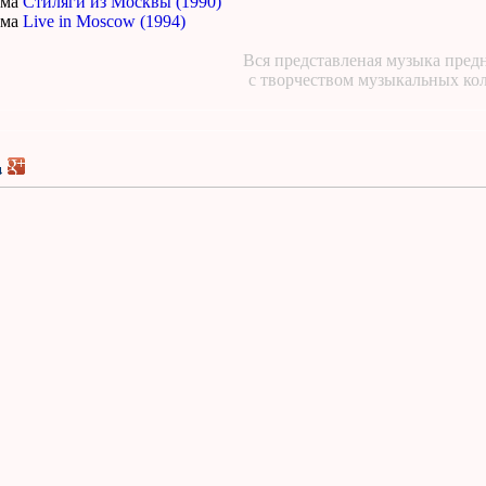
ома
Стиляги из Москвы (1990)
ома
Live in Moscow (1994)
Вся представленая музыка предн
с творчеством музыкальных ко