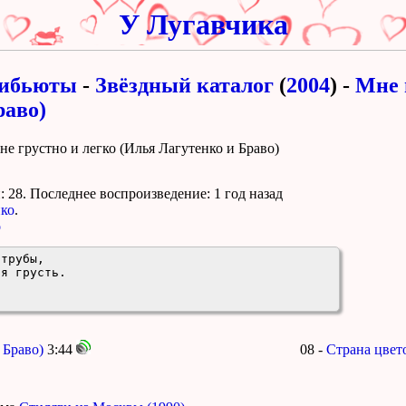
У Лугавчика
ибьюты
-
Звёздный каталог
(
2004
) -
Мне 
раво)
не грустно и легко (Илья Лагутенко и Браво)
 28. Поcледнее воспроизведение:
1 год назад
нко
.
о
трубы, 

я грусть. 

 Браво)
3:44
08 -
Страна цвет