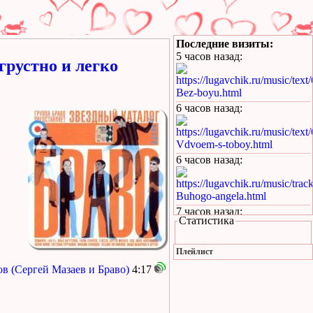
Последние визиты:
5 часов назад
:
грустно и легко
https://lugavchik.ru/music/text
Bez-boyu.html
6 часов назад
:
https://lugavchik.ru/music/text
Vdvoem-s-toboy.html
6 часов назад
:
https://lugavchik.ru/music/trac
Buhogo-angela.html
7 часов назад
:
Статистика
у курского вокзала стою
я молодой текст песни
Плейлист
21 час назад
:
ов (Сергей Мазаев и Браво)
4:17
https://lugavchik.ru/music/text
Takie-devchonki.html
22 часа назад
: