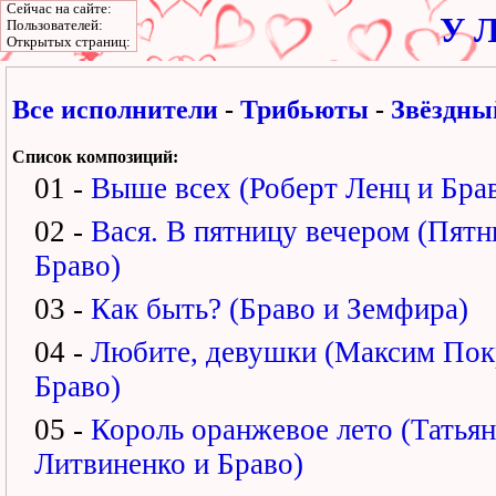
Сейчас на сайте:
У Л
Пользователей:
Открытых страниц:
Все исполнители
-
Трибьюты
-
Звёздны
Список композиций:
01 -
Выше всех (Роберт Ленц и Бра
02 -
Вася. В пятницу вечером (Пятн
Браво)
03 -
Как быть?
(Браво и Земфира)
04 -
Любите, девушки (Максим Пок
Браво)
05 -
Король оранжевое лето (Татьян
Литвиненко и Браво)