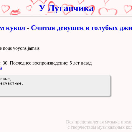
У Лугавчика
м кукол
-
Считая девушек в голубых дж
 nous voyons jamais
 30. Поcледнее воспроизведение:
5 лет назад
s
овые,

есчастные.

Вся представленая музыка предн
с творчеством музыкальных ко