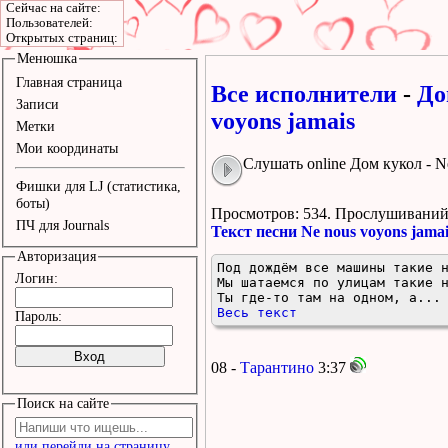
Сейчас на сайте:
Пользователей:
Открытых страниц:
Менюшка
Главная страница
Все исполнители
-
До
Записи
voyons jamais
Метки
Мои координаты
Слушать online Дом кукол - Ne
Фишки для LJ (статистика,
боты)
Просмотров: 534.
Прослушиваний:
ПЧ для Journals
Текст песни Ne nous voyons jamai
Авторизация
Под дождём все машины такие н
Логин:
Мы шатаемся по улицам такие н
Ты где-то там на одном, а...
Весь текст
Пароль:
08 -
Тарантино
3:37
Поиск на сайте
или перейди на страницу