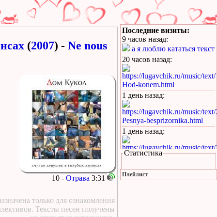
Последние визиты:
9 часов назад
:
инсах
(
2007
) -
Ne nous
а я люблю кататься текст
20 часов назад
:
https://lugavchik.ru/music/text
Hod-konem.html
1 день назад
:
https://lugavchik.ru/music/text
Pesnya-besprizornika.html
1 день назад
:
https://lugavchik.ru/music/text
Статистика
Pesnya-besprizornika.html
1 день назад
:
Плейлист
10 -
Отрава
3:31
https://lugavchik.ru/music/trac
Leto-(pesnya-dlya-Coya).html
азначена только для ознакомления
1 день назад
:
ллективов. Тексты песен получены