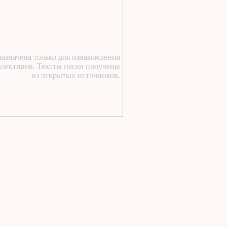
1 день назад
:
Текст песни Снежный
сад Группы колибри
1 день назад
:
https://lugavchik.ru/music/text
азначена только для ознакомления
Gerasim-i-Mu-Mu.html
ллективов. Тексты песен получены
1 день назад
:
из открытых источников.
https://lugavchik.ru/music/text
Hod-konem.html
1 день назад
:
https://lugavchik.ru/music/text
Nochnoy-larek-%28Aleksey-
Kortnev%29.html
1 день назад
:
https://lugavchik.ru/music/text
Goroskop.html