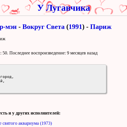
У Лугавчика
р-мэн
-
Вокруг Света
(
1991
) -
Париж
риж
 50. Поcледнее воспроизведение:
9 месяцев назад
город,

й,

сть и у других исполнителей:
 святого аквариума (1973)