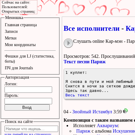
Сейчас на сайте:
Пользователей:
Открытых страниц:
Менюшка
Главная страница
Все исполнители
-
Ка
Записи
Метки
Слушать online Кар-мэн - Па
Мои координаты
Просмотров: 542.
Прослушиваний:
Фишки для LJ (статистика,
боты)
Текст песни Париж
ПЧ для Journals
1 куплет: 

Авторизация
Я снова в пути и мой любимый 
Логин:
Снится в ночи за сеткою дожде
Здесь так давно...
Весь текст
Пароль:
04 -
Знойный Истамбул
3:59
Композиция с таким названием е
Поиск на сайте
Исполняет
Аквариум
:
Париж
с альбома
Искушение
или перейди на страницу