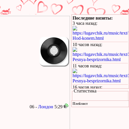
Последние визиты:
3 часа назад
:
https://lugavchik.ru/music/text
Hod-konem.html
10 часов назад
:
https://lugavchik.ru/music/text
Pesnya-besprizornika.html
11 часов назад
:
https://lugavchik.ru/music/text
Pesnya-besprizornika.html
16 часов назад
:
Статистика
https://lugavchik.ru/music/trac
Leto-(pesnya-dlya-Coya).html
Плейлист
06 -
Лондон
5:29
1 день назад
:
https://lugavchik.ru/music/text
Haru---Mamburu.html