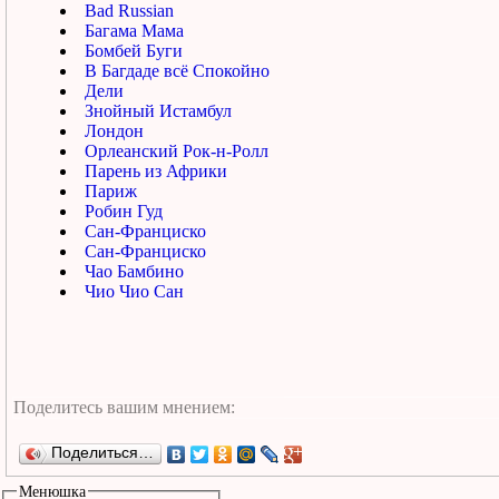
Bad Russian
Багама Мама
Бомбей Буги
В Багдаде всё Спокойно
Дели
Знойный Истамбул
Лондон
Орлеанский Рок-н-Ролл
Парень из Африки
Париж
Робин Гуд
Сан-Франциско
Сан-Франциско
Чао Бамбино
Чио Чио Сан
Поделиться…
Менюшка