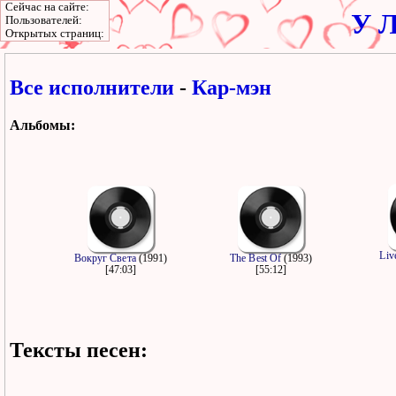
Сейчас на сайте:
У Л
Пользователей:
Открытых страниц:
Все исполнители
-
Кар-мэн
Альбомы:
Liv
Вокруг Света
(1991)
The Best Of
(1993)
[47:03]
[55:12]
Тексты песен: