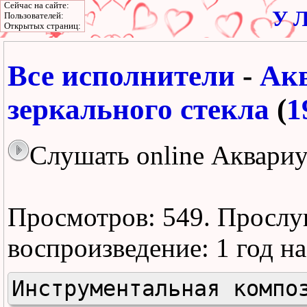
Сейчас на сайте:
У Л
Пользователей:
Открытых страниц:
Все исполнители
-
Ак
зеркального стекла
(
1
Слушать online Аквариу
Просмотров: 549.
Прослу
воспроизведение:
1 год н
Инструментальная компо