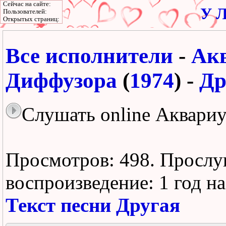
Сейчас на сайте:
У Л
Пользователей:
Открытых страниц:
Все исполнители
-
Ак
Диффузора
(
1974
) -
Др
Слушать online Аквариу
Просмотров: 498.
Прослу
воспроизведение:
1 год н
Текст песни Другая