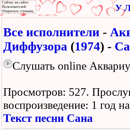
Сейчас на сайте:
У Л
Пользователей:
Открытых страниц:
Все исполнители
-
Ак
Диффузора
(
1974
) -
Са
Слушать online Аквариу
Просмотров: 527.
Прослу
воспроизведение:
1 год н
Текст песни Сана