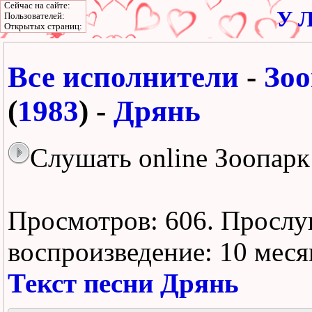
Сейчас на сайте:
У Л
Пользователей:
Открытых страниц:
Все исполнители
-
Зо
(
1983
) -
Дрянь
Слушать online Зоопарк
Просмотров: 606.
Прослу
воспроизведение:
10 меся
Текст песни Дрянь