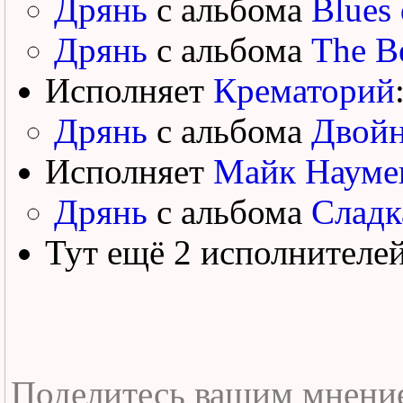
Дрянь
с альбома
Blues
Дрянь
с альбома
The B
Исполняет
Крематорий
Дрянь
с альбома
Двойн
Исполняет
Майк Науме
Дрянь
с альбома
Сладк
Тут ещё 2 исполнителе