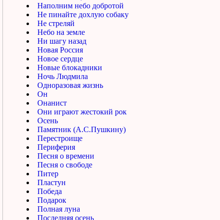
Наполним небо добротой
Не пинайте дохлую собаку
Не стреляй
Небо на земле
Ни шагу назад
Новая Россия
Новое сердце
Новые блокадники
Ночь Людмила
Одноразовая жизнь
Он
Онанист
Они играют жестокий рок
Осень
Памятник (А.С.Пушкину)
Перестроище
Периферия
Песня о времени
Песня о свободе
Питер
Пластун
Победа
Подарок
Полная луна
Последняя осень