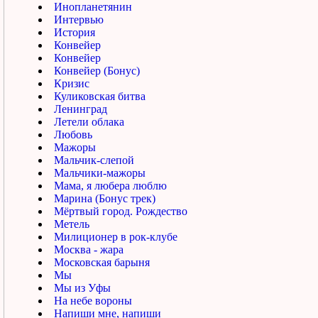
Инопланетянин
Интервью
История
Конвейер
Конвейер
Конвейер (Бонус)
Кризис
Куликовская битва
Ленинград
Летели облака
Любовь
Мажоры
Мальчик-слепой
Мальчики-мажоры
Мама, я любера люблю
Марина (Бонус трек)
Мёртвый город. Рождество
Метель
Милиционер в рок-клубе
Москва - жара
Московская барыня
Мы
Мы из Уфы
На небе вороны
Напиши мне, напиши