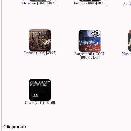
Оттепель
(1990) [40:45]
Пластун
(1991) [48:43]
Актр
Любовь
(1996) [49:27]
Рождённый в СССР
Мир н
(1997) [61:47]
Иначе
(2011) [66:58]
Сборники: