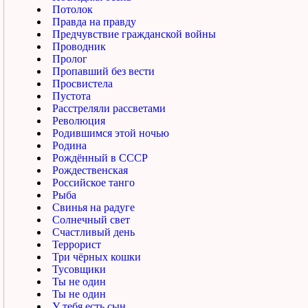
Потолок
Правда на правду
Предчувствие гражданской войны
Проводник
Пролог
Пропавший без вести
Просвистела
Пустота
Расстреляли рассветами
Революция
Родившимся этой ночью
Родина
Рождённый в СССР
Рождественская
Российское танго
Рыба
Свинья на радуге
Солнечный свет
Счастливый день
Террорист
Три чёрных кошки
Тусовщики
Ты не один
Ты не один
У тебя есть сын