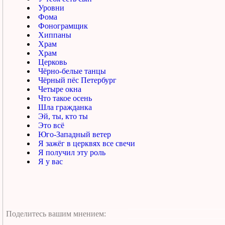
Уровни
Фома
Фонограмщик
Хиппаны
Храм
Храм
Церковь
Чёрно-белые танцы
Чёрный пёс Петербург
Четыре окна
Что такое осень
Шла гражданка
Эй, ты, кто ты
Это всё
Юго-Западный ветер
Я зажёг в церквях все свечи
Я получил эту роль
Я у вас