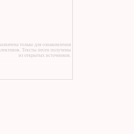
1 день назад
:
Текст песни Снежный
сад Группы колибри
1 день назад
:
https://lugavchik.ru/music/text
Gerasim-i-Mu-Mu.html
1 день назад
:
азначена только для ознакомления
ллективов. Тексты песен получены
https://lugavchik.ru/music/text
из открытых источников.
Hod-konem.html
1 день назад
:
https://lugavchik.ru/music/text
Nochnoy-larek-%28Aleksey-
Kortnev%29.html
1 день назад
:
https://lugavchik.ru/music/text
Goroskop.html