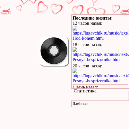
Последние визиты:
12 часов назад
:
https://lugavchik.ru/music/text
Hod-konem.html
18 часов назад
:
https://lugavchik.ru/music/text
Pesnya-besprizornika.html
20 часов назад
:
https://lugavchik.ru/music/text
Pesnya-besprizornika.html
1 день назад
:
Статистика
https://lugavchik.ru/music/trac
Leto-(pesnya-dlya-Coya).html
Плейлист
1 день назад
:
https://lugavchik.ru/music/text
Haru---Mamburu.html