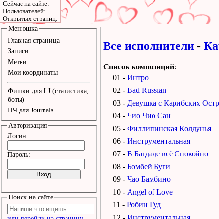
Сейчас на сайте:
Пользователей:
Открытых страниц:
Менюшка
Главная страница
Все исполнители
-
Ка
Записи
Метки
Список композиций:
Мои координаты
01 -
Интро
02 -
Bad Russian
Фишки для LJ (статистика,
боты)
03 -
Девушка с Карибских Ост
ПЧ для Journals
04 -
Чио Чио Сан
Авторизация
05 -
Филлипинская Колдунья
Логин:
06 -
Инструментальная
07 -
В Багдаде всё Спокойно
Пароль:
08 -
Бомбей Буги
09 -
Чао Бамбино
10 -
Angel of Love
Поиск на сайте
11 -
Робин Гуд
12 -
Инструментальная
или перейди на страницу