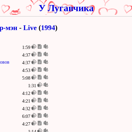
У Лугавчика
р-мэн
-
Live
(
1994
)
1:59
4:37
ровов
4:37
4:53
5:08
1:31
4:12
4:21
4:32
6:07
4:27
1:14