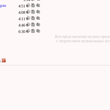
арло
4:51
4:08
4:11
4:46
6:30
Вся представленая музыка предн
с творчеством музыкальных ко