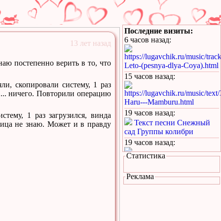
Последние визиты:
6 часов назад
:
13 лет назад
https://lugavchik.ru/music/trac
наю постепенно верить в то, что
Leto-(pesnya-dlya-Coya).html
15 часов назад
:
и, скопировали систему, 1 раз
https://lugavchik.ru/music/text
 ... ничего. Повторили операцию
Haru---Mamburu.html
19 часов назад
:
тему, 1 раз загрузился, винда
Текст песни Снежный
ница не знаю. Может и в правду
сад Группы колибри
19 часов назад
:
Статистика
https://lugavchik.ru/music/text
Gerasim-i-Mu-Mu.html
Реклама
19 часов назад
:
https://lugavchik.ru/music/text
Hod-konem.html
23 часа назад
:
Ссылка
Ответить