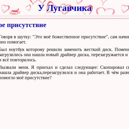
У Лугавчика
ое присутствие
Говоря в шутку: "Это моё божественное присутствие", сам начи
оно помогает.
Был ноутбук которому решили заменить жесткий диск. Поменял
загрузились она нашла новый драйвер диска, перезагружается и
и всё повторилось.
Вызвали меня. Я приехал и сделал следующее: Скопировал сис
нашла драйвер диска,перезагрузился и она работает. В чём раз
помогло моё присутствие?