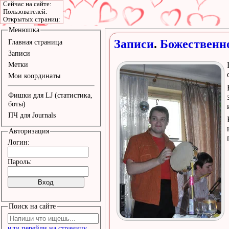
Сейчас на сайте:
Пользователей:
Открытых страниц:
Менюшка
Записи
.
Божественн
Главная страница
Записи
Метки
Мои координаты
Фишки для LJ (статистика,
боты)
ПЧ для Journals
Авторизация
Логин:
Пароль:
Поиск на сайте
или перейди на страницу