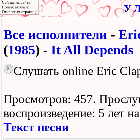
Сейчас на сайте:
У Л
Пользователей:
Открытых страниц:
Все исполнители
-
Eri
(
1985
) -
It All Depends
Слушать online Eric Clap
Просмотров: 457.
Прослу
воспроизведение:
5 лет н
Текст песни