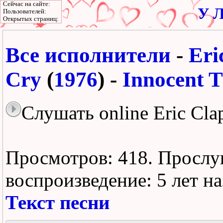
Сейчас на сайте:
У Л
Пользователей:
Открытых страниц:
Все исполнители
-
Eri
Cry
(
1976
) -
Innocent 
Слушать online Eric Clap
Просмотров: 418.
Прослу
воспроизведение:
5 лет н
Текст песни