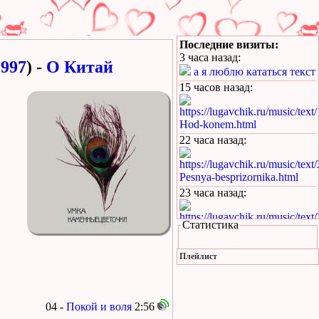
Последние визиты:
3 часа назад
:
1997
) -
О Китай
а я люблю кататься текст
15 часов назад
:
https://lugavchik.ru/music/text
Hod-konem.html
22 часа назад
:
https://lugavchik.ru/music/text
Pesnya-besprizornika.html
23 часа назад
:
https://lugavchik.ru/music/text
Статистика
Pesnya-besprizornika.html
1 день назад
:
Плейлист
https://lugavchik.ru/music/trac
Leto-(pesnya-dlya-Coya).html
1 день назад
:
04 -
Покой и воля
2:56