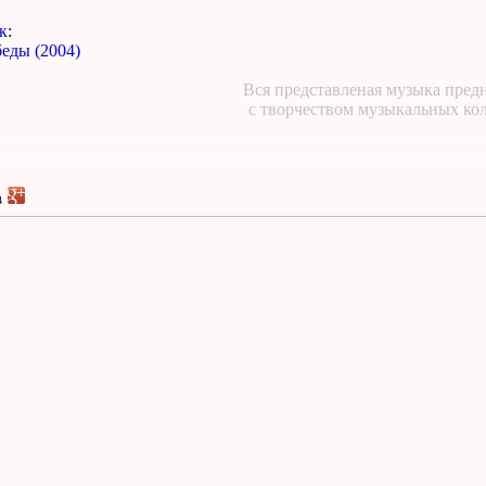
к
:
еды (2004)
Вся представленая музыка предн
с творчеством музыкальных ко