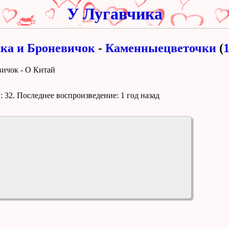
У Лугавчика
ка и Броневичок
-
Каменныецветочки
(
вичок - О Китай
 32. Поcледнее воспроизведение:
1 год назад