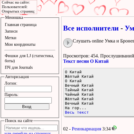
Сейчас на сайте:
Пользователей:
Открытых страниц:
Менюшка
Главная страница
Все исполнители
-
Ум
Записи
Метки
Слушать online Умка и Броне
Мои координаты
Просмотров: 454.
Прослушиваний:
Фишки для LJ (статистика,
боты)
Текст песни О Китай
ПЧ для Journals
О Китай

Жёлтый Китай

Авторизация
О Китай

Логин:
Вечный Китай

Тайный Китай

Чайный Китай

Пароль:
Жёлтый Китай

Вечный Китай

На гор...
Весь текст
Поиск на сайте
02 -
Реинкарнация
3:34
или перейди на страницу