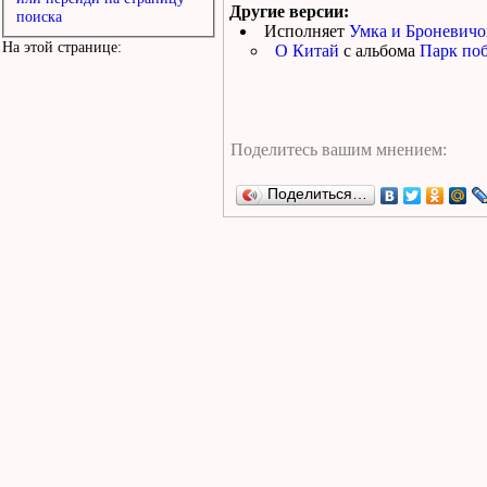
Другие версии:
поиска
Исполняет
Умка и Броневичо
На этой странице:
О Китай
с альбома
Парк поб
Поделиться…