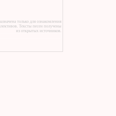
https://lugavchik.ru/music/text
Haru---Mamburu.html
1 день назад
:
Текст песни Снежный
азначена только для ознакомления
сад Группы колибри
ллективов. Тексты песен получены
1 день назад
:
из открытых источников.
https://lugavchik.ru/music/text
Gerasim-i-Mu-Mu.html
1 день назад
:
https://lugavchik.ru/music/text
Hod-konem.html
1 день назад
:
https://lugavchik.ru/music/text
Nochnoy-larek-%28Aleksey-
Kortnev%29.html