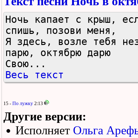
Текст песни Ночь в октя
Ночь капает с крыш, есл
спишь, позови меня,

Я здесь, возле тебя нез
парю, октябрю дарю

Свою...
Весь текст
15 -
По лужку
2:13
Другие версии:
Исполняет
Ольга Арефь