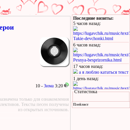
Последние визиты:
5 часов назад
:
ерои
https://lugavchik.ru/music/text
Takie-devchonki.html
6 часов назад
:
https://lugavchik.ru/music/text
Pesnya-besprizornika.html
17 часов назад
:
а я люблю кататься текст
1 день назад
:
10 -
Зима
3:20
https://lugavchik.ru/music/text
Статистика
Hod-konem.html
азначена только для ознакомления
1 день назад
:
ллективов. Тексты песен получены
Плейлист
из открытых источников.
https://lugavchik.ru/music/text
Pesnya-besprizornika.html
1 день назад
: