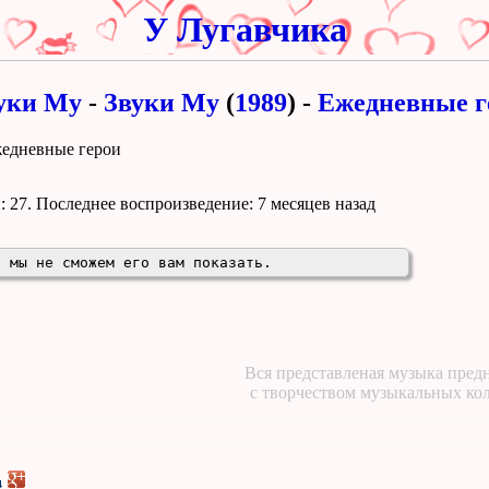
У Лугавчика
уки Му
-
Звуки Му
(
1989
) -
Ежедневные г
жедневные герои
 27. Поcледнее воспроизведение:
7 месяцев назад
, мы не сможем его вам показать.
Вся представленая музыка предн
с творчеством музыкальных ко