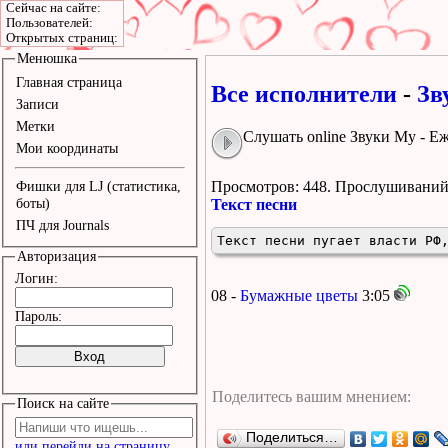
Сейчас на сайте:
Пользователей:
Открытых страниц:
Менюшка
Главная страница
Все исполнители
-
Зв
Записи
Метки
Слушать online Звуки Му - Е
Мои координаты
Просмотров: 448.
Прослушиваний:
Фишки для LJ (статистика,
боты)
Текст песни
ПЧ для Journals
Текст песни пугает власти РФ
Авторизация
Логин:
08 -
Бумажные цветы
3:05
Пароль:
Поиск на сайте
Поделиться…
или перейди на страницу