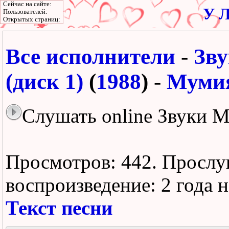
Сейчас на сайте:
У Л
Пользователей:
Открытых страниц:
Все исполнители
-
Зв
(диск 1)
(
1988
) -
Муми
Слушать online Звуки 
Просмотров: 442.
Прослу
воспроизведение:
2 года 
Текст песни