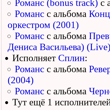
Романс (bonus track)
с 
Романс
с альбома
Конц
оркестром (2001)
Романс
с альбома
Прев
Дениса Васильева) (Live)
Исполняет
Сплин
:
Романс
с альбома
Реве
(2004)
Романс
с альбома
Черн
Тут ещё 1 исполнителе