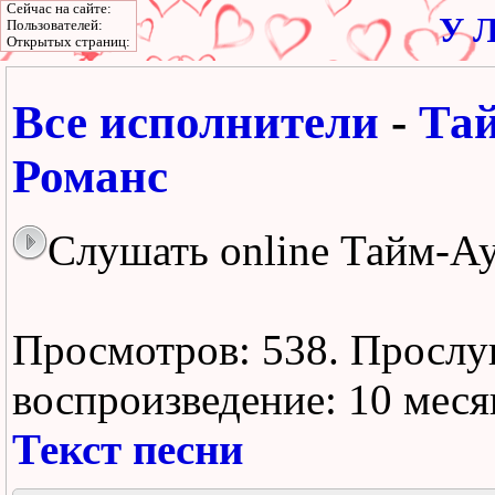
Сейчас на сайте:
У Л
Пользователей:
Открытых страниц:
Все исполнители
-
Та
Романс
Слушать online Тайм-Ау
Просмотров: 538.
Прослу
воспроизведение:
10 меся
Текст песни