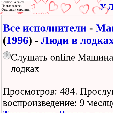
Сейчас на сайте:
У Л
Пользователей:
Открытых страниц:
Все исполнители
-
Ма
(
1996
) -
Люди в лодка
Слушать online Машина
лодках
Просмотров: 484.
Прослу
воспроизведение:
9 месяц