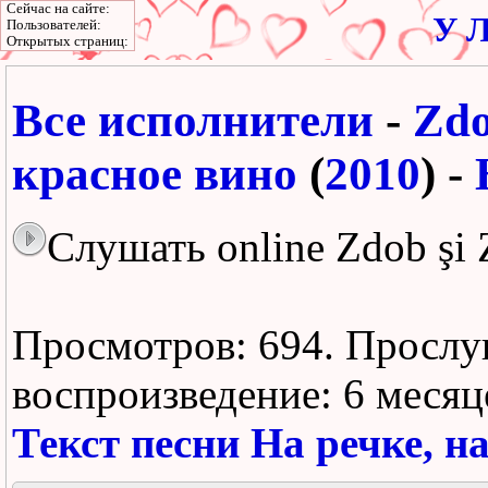
Сейчас на сайте:
У Л
Пользователей:
Открытых страниц:
Все исполнители
-
Zdo
красное вино
(
2010
) -
Слушать online Zdob şi 
Просмотров: 694.
Прослу
воспроизведение:
6 месяц
Текст песни На речке, н