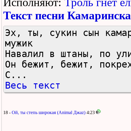
Исполняют:
Троль гнёт ел
Текст песни Камаринск
Эх, ты, сукин сын камар
мужик

Навалил в штаны, по ули
Он бежит, бежит, покрех
С...
Весь текст
18 -
Ой, ты степь широкая (Animal Джаz)
4:23