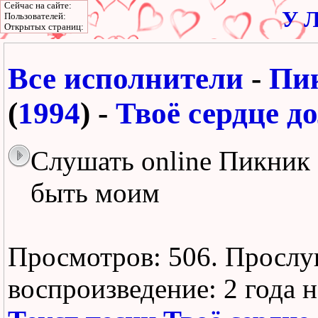
Сейчас на сайте:
У Л
Пользователей:
Открытых страниц:
Все исполнители
-
Пи
(
1994
) -
Твоё сердце д
Слушать online Пикник 
быть моим
Просмотров: 506.
Прослу
воспроизведение:
2 года 