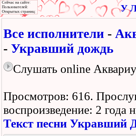
Сейчас на сайте:
У Л
Пользователей:
Открытых страниц:
Все исполнители
-
Ак
-
Укравший дождь
Слушать online Аквари
Просмотров: 616.
Прослу
воспроизведение:
2 года 
Текст песни Укравший 