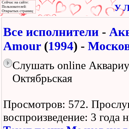
Сейчас на сайте:
У Л
Пользователей:
Открытых страниц:
Все исполнители
-
Ак
Amour
(
1994
) -
Москов
Слушать online Аквариу
Октябрьская
Просмотров: 572.
Прослу
воспроизведение:
3 года 