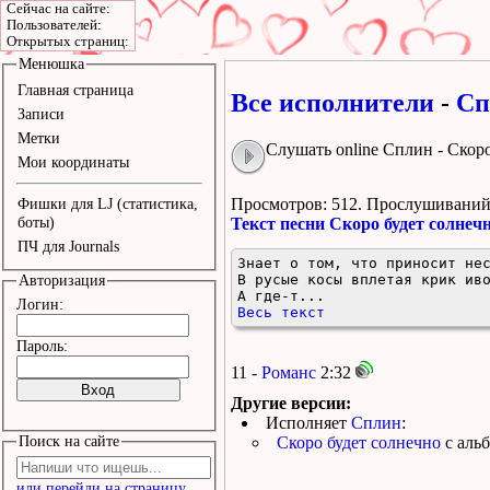
Сейчас на сайте:
Пользователей:
Открытых страниц:
Менюшка
Главная страница
Все исполнители
-
Сп
Записи
Метки
Слушать online Сплин - Скор
Мои координаты
Просмотров: 512.
Прослушиваний:
Фишки для LJ (статистика,
боты)
Текст песни Скоро будет солнеч
ПЧ для Journals
Знает о том, что пpиносит нес
В pyсые косы вплетая кpик иво
Авторизация
А где-т...
Логин:
Весь текст
Пароль:
11 -
Романс
2:32
Другие версии:
Исполняет
Сплин
:
Поиск на сайте
Скоро будет солнечно
с аль
или перейди на страницу