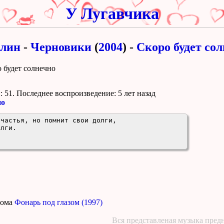
У Лугавчика
лин
-
Черновики
(
2004
) -
Скоро будет со
о будет солнечно
 51. Поcледнее воспроизведение:
5 лет назад
но
частья, но помнит свои долги,

лги.

бома
Фонарь под глазом (1997)
Вся представленая музыка предн