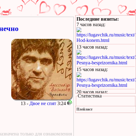
Последние визиты:
7 часов назад
:
лнечно
https://lugavchik.ru/music/text
Hod-konem.html
13 часов назад
:
https://lugavchik.ru/music/text
Pesnya-besprizornika.html
15 часов назад
:
https://lugavchik.ru/music/text
Pesnya-besprizornika.html
20 часов назад
:
Статистика
https://lugavchik.ru/music/trac
13 -
Двое не спят
3:24
Leto-(pesnya-dlya-Coya).html
Плейлист
1 день назад
:
https://lugavchik.ru/music/text
Haru---Mamburu.html
азначена только для ознакомления