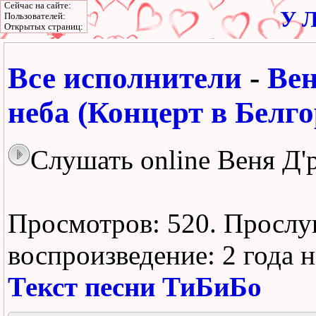
Сейчас на сайте:
У Л
Пользователей:
Открытых страниц:
Все исполнители
-
Вен
неба (Концерт в Белго
Слушать online Веня Д'
Просмотров: 520.
Прослу
воспроизведение:
2 года 
Текст песни ТиБиБо