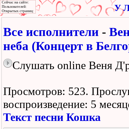
Сейчас на сайте:
У Л
Пользователей:
Открытых страниц:
Все исполнители
-
Вен
неба (Концерт в Белго
Слушать online Веня Д'
Просмотров: 523.
Прослу
воспроизведение:
5 месяц
Текст песни Кошка