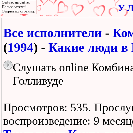
Сейчас на сайте:
У Л
Пользователей:
Открытых страниц:
Все исполнители
-
Ко
(
1994
) -
Какие люди в 
Слушать online Комбина
Голливуде
Просмотров: 535.
Прослу
воспроизведение:
9 месяц