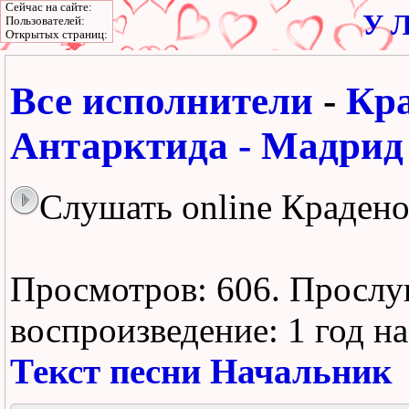
Сейчас на сайте:
У Л
Пользователей:
Открытых страниц:
Все исполнители
-
Кра
Антарктида - Мадрид
Слушать online Крадено
Просмотров: 606.
Прослу
воспроизведение:
1 год н
Текст песни Начальник