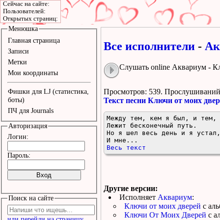
Сейчас на сайте:
Пользователей:
Открытых страниц:
Менюшка
Главная страница
Все исполнители
-
Ак
Записи
Метки
Слушать online Аквариум - К
Мои координаты
Просмотров: 539.
Прослушиваний:
Фишки для LJ (статистика,
боты)
Текст песни Ключи от моих две
ПЧ для Journals
Между тем, кем я был, и тем, 
Лежит бесконечный путь.

Авторизация
Но я шел весь день и я устал,
Логин:
И мне...
Весь текст
Пароль:
Другие версии:
Исполняет
Аквариум
:
Поиск на сайте
Ключи от моих дверей
с ал
Ключи От Моих Дверей
с а
или перейди на страницу