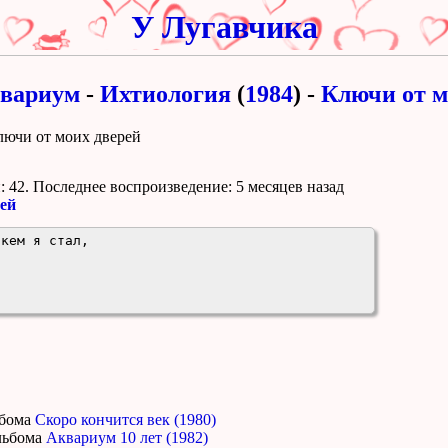
У Лугавчика
вариум
-
Ихтиология
(
1984
) -
Ключи от м
лючи от моих дверей
 42. Поcледнее воспроизведение:
5 месяцев назад
рей
кем я стал,



ьбома
Скоро кончится век (1980)
льбома
Аквариум 10 лет (1982)