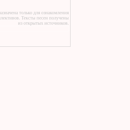
https://lugavchik.ru/music/text
Pesnya-besprizornika.html
азначена только для ознакомления
2 дня назад
:
ллективов. Тексты песен получены
https://lugavchik.ru/music/trac
из открытых источников.
Leto-(pesnya-dlya-Coya).html
2 дня назад
:
https://lugavchik.ru/music/text
Haru---Mamburu.html
2 дня назад
:
Текст песни Снежный
сад Группы колибри
2 дня назад
:
https://lugavchik.ru/music/text
Gerasim-i-Mu-Mu.html