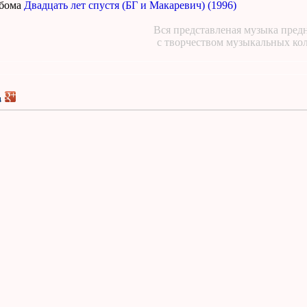
ьбома
Двадцать лет спустя (БГ и Макаревич) (1996)
Вся представленая музыка предн
с творчеством музыкальных ко