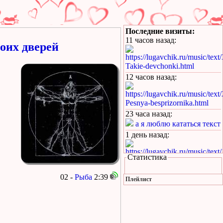
Последние визиты:
11 часов назад
:
оих дверей
https://lugavchik.ru/music/text
Takie-devchonki.html
12 часов назад
:
https://lugavchik.ru/music/text
Pesnya-besprizornika.html
23 часа назад
:
а я люблю кататься текст
1 день назад
:
https://lugavchik.ru/music/text
Статистика
Hod-konem.html
1 день назад
:
02 -
Рыба
2:39
Плейлист
https://lugavchik.ru/music/text
Pesnya-besprizornika.html
1 день назад
: