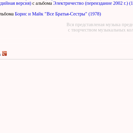
удийная версия)
с альбома
Электричество (переиздание 2002 г.) (
альбома
Борис и Майк "Все Братья-Сестры" (1978)
Вся представленая музыка предн
с творчеством музыкальных ко