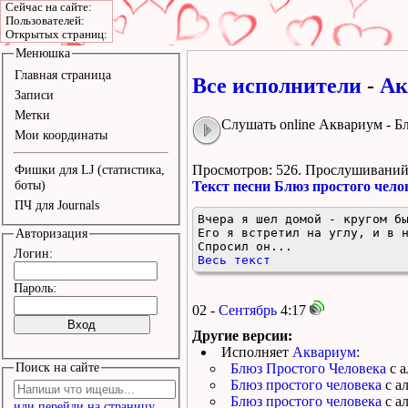
Сейчас на сайте:
Пользователей:
Открытых страниц:
Менюшка
Главная страница
Все исполнители
-
Ак
Записи
Метки
Слушать online Аквариум - Б
Мои координаты
Просмотров: 526.
Прослушиваний:
Фишки для LJ (статистика,
боты)
Текст песни Блюз простого чело
ПЧ для Journals
Вчера я шел домой - кругом бы
Его я встретил на углу, и в н
Авторизация
Спросил он...
Логин:
Весь текст
Пароль:
02 -
Сентябрь
4:17
Другие версии:
Исполняет
Аквариум
:
Поиск на сайте
Блюз Простого Человека
с 
Блюз простого человека
с а
Блюз простого человека
с а
или перейди на страницу