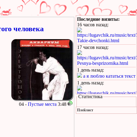
Последние визиты:
16 часов назад
:
ого человека
https://lugavchik.ru/music/text
Takie-devchonki.html
17 часов назад
:
https://lugavchik.ru/music/text
Pesnya-besprizornika.html
1 день назад
:
а я люблю кататься текст
1 день назад
:
https://lugavchik.ru/music/text
Статистика
Hod-konem.html
04 -
Пустые места
3:48
1 день назад
:
Плейлист
https://lugavchik.ru/music/text
Pesnya-besprizornika.html
1 день назад
: