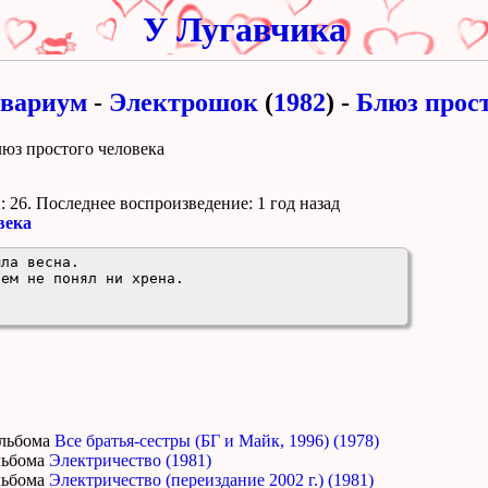
У Лугавчика
вариум
-
Электрошок
(
1982
) -
Блюз прост
люз простого человека
 26. Поcледнее воспроизведение:
1 год назад
века
ла весна.

ем не понял ни хрена.

альбома
Все братья-сестры (БГ и Майк, 1996) (1978)
льбома
Электричество (1981)
льбома
Электричество (переиздание 2002 г.) (1981)