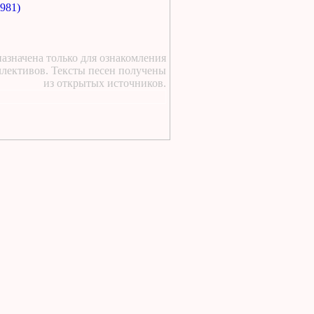
https://lugavchik.ru/music/text
1981)
Pesnya-besprizornika.html
2 дня назад
:
https://lugavchik.ru/music/trac
азначена только для ознакомления
Leto-(pesnya-dlya-Coya).html
ллективов. Тексты песен получены
из открытых источников.
2 дня назад
:
https://lugavchik.ru/music/text
Haru---Mamburu.html
2 дня назад
:
Текст песни Снежный
сад Группы колибри
2 дня назад
:
https://lugavchik.ru/music/text
Gerasim-i-Mu-Mu.html