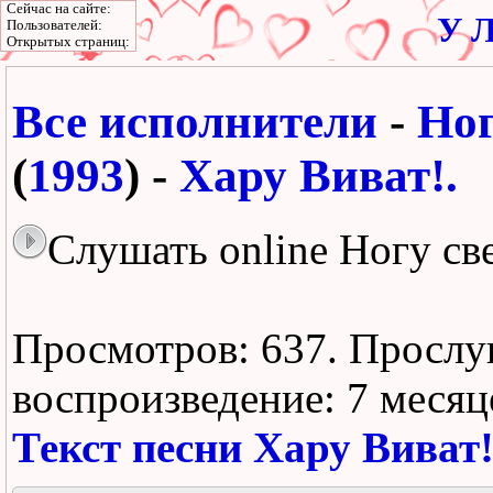
Сейчас на сайте:
У Л
Пользователей:
Открытых страниц:
Все исполнители
-
Ног
(
1993
) -
Хару Виват!.
Слушать online Ногу све
Просмотров: 637.
Прослу
воспроизведение:
7 месяц
Текст песни Хару Виват!