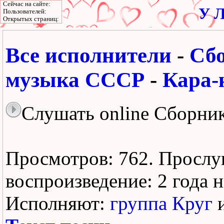
Сейчас на сайте:
У Л
Пользователей:
Открытых страниц:
Все исполнители
-
Сб
музыка СССР
-
Кара-
Слушать online Сборник
Просмотров: 762.
Прослу
воспроизведение:
2 года 
Исполняют:
группа Круг