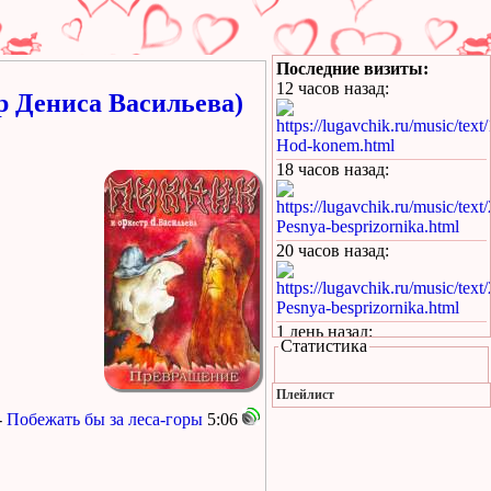
Последние визиты:
12 часов назад
:
 Дениса Васильева)
https://lugavchik.ru/music/text
Hod-konem.html
18 часов назад
:
https://lugavchik.ru/music/text
Pesnya-besprizornika.html
20 часов назад
:
https://lugavchik.ru/music/text
Pesnya-besprizornika.html
1 день назад
:
Статистика
https://lugavchik.ru/music/trac
Leto-(pesnya-dlya-Coya).html
Плейлист
1 день назад
:
-
Побежать бы за леса-горы
5:06
https://lugavchik.ru/music/text
Haru---Mamburu.html