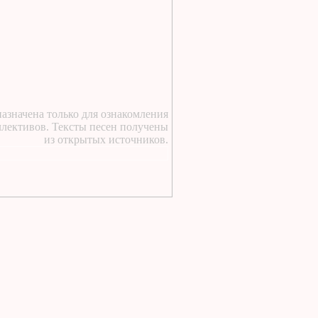
1 день назад
:
Текст песни Снежный
сад Группы колибри
1 день назад
:
https://lugavchik.ru/music/text
Gerasim-i-Mu-Mu.html
1 день назад
:
азначена только для ознакомления
https://lugavchik.ru/music/text
ллективов. Тексты песен получены
Hod-konem.html
из открытых источников.
1 день назад
:
https://lugavchik.ru/music/text
Nochnoy-larek-%28Aleksey-
Kortnev%29.html
1 день назад
:
https://lugavchik.ru/music/text
Goroskop.html