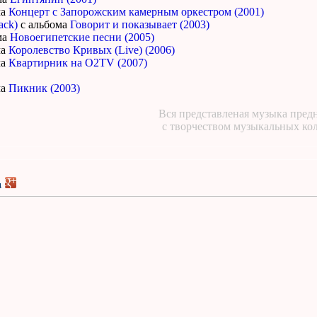
ма
Концерт с Запорожским камерным оркестром (2001)
ack)
с альбома
Говорит и показывает (2003)
ма
Новоегипетские песни (2005)
ма
Королевство Кривых (Live) (2006)
ма
Квартирник на O2TV (2007)
ма
Пикник (2003)
Вся представленая музыка предн
с творчеством музыкальных ко