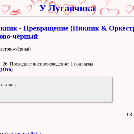
У Лугавчика
кник
-
Превращение (Пикник & Оркестр
ово-чёрный
олетово-чёрный
 26. Поcледнее воспроизведение:
1 год назад
 (Юта)
т зноя,

08 
ма
Египтянин (2001)