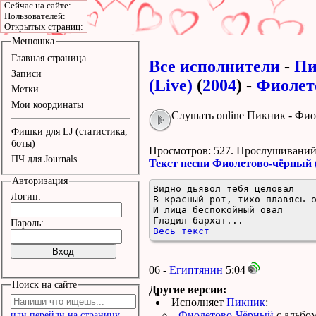
Сейчас на сайте:
Пользователей:
Открытых страниц:
Менюшка
Главная страница
Все исполнители
-
Пи
Записи
(Live)
(
2004
) -
Фиолет
Метки
Мои координаты
Слушать online Пикник - Фи
Фишки для LJ (статистика,
боты)
Просмотров: 527.
Прослушиваний:
ПЧ для Journals
Текст песни Фиолетово-чёрный
Авторизация
Видно дьявол тебя целовал

Логин:
В красный рот, тихо плавясь о
И лица беспокойный овал

Гладил бархат...
Пароль:
Весь текст
06 -
Египтянин
5:04
Поиск на сайте
Другие версии:
Исполняет
Пикник
:
Фиолетово-Чёрный
с альбо
или перейди на страницу