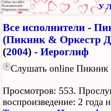
Сейчас на сайте:
У Л
Пользователей:
Открытых страниц:
Все исполнители
-
Пи
(Пикник & Оркестр Де
(
2004
) -
Иероглиф
Слушать online Пикник
Просмотров: 553.
Прослу
воспроизведение:
2 года 