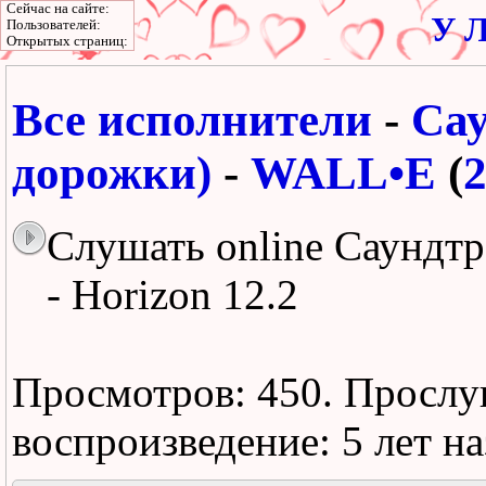
Сейчас на сайте:
У Л
Пользователей:
Открытых страниц:
Все исполнители
-
Сау
дорожки)
-
WALL•E
(
Слушать online Саундтр
- Horizon 12.2
Просмотров: 450.
Прослу
воспроизведение:
5 лет н