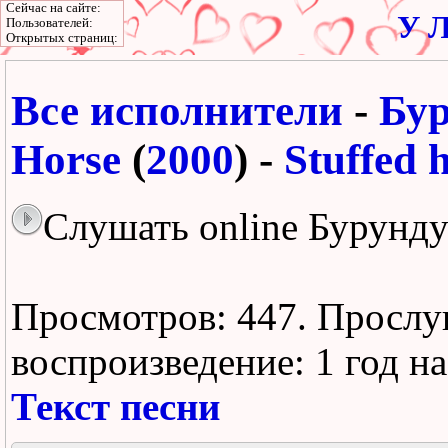
Сейчас на сайте:
У Л
Пользователей:
Открытых страниц:
Все исполнители
-
Бур
Horse
(
2000
) -
Stuffed 
Слушать online Бурундук
Просмотров: 447.
Прослу
воспроизведение:
1 год н
Текст песни