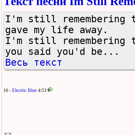
Текст песни Im Still Re
I'm still remembering t
gave my life away.

I'm still remembering t
you said you'd be...
Весь текст
10 -
Electric Blue
4:53