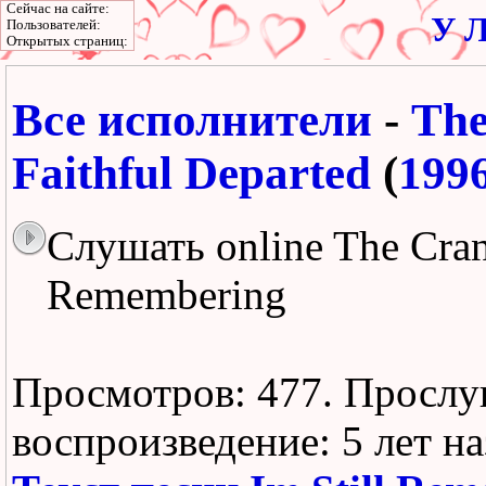
Сейчас на сайте:
У Л
Пользователей:
Открытых страниц:
Все исполнители
-
The
Faithful Departed
(
199
Слушать online The Cranb
Remembering
Просмотров: 477.
Прослу
воспроизведение:
5 лет н