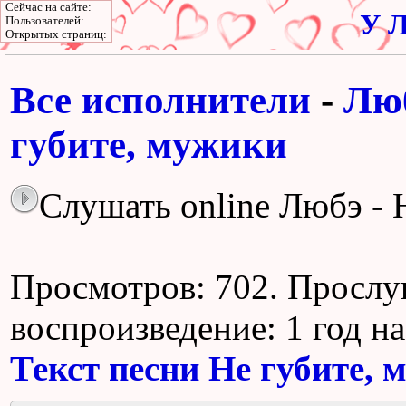
Сейчас на сайте:
У Л
Пользователей:
Открытых страниц:
Все исполнители
-
Лю
губите, мужики
Слушать online Любэ - 
Просмотров: 702.
Прослу
воспроизведение:
1 год н
Текст песни Не губите, 