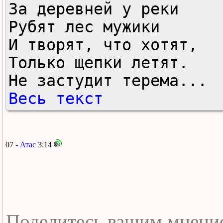
За деревней у реки

Рубят лес мужики

И творят, что хотят,

Только щепки летят.

Не застудит терема...
Весь текст
07 -
Атас
3:14