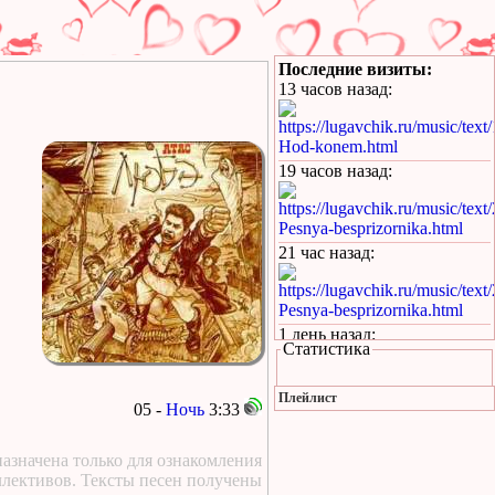
Последние визиты:
13 часов назад
:
https://lugavchik.ru/music/text
Hod-konem.html
19 часов назад
:
https://lugavchik.ru/music/text
Pesnya-besprizornika.html
21 час назад
:
https://lugavchik.ru/music/text
Pesnya-besprizornika.html
1 день назад
:
Статистика
https://lugavchik.ru/music/trac
Leto-(pesnya-dlya-Coya).html
Плейлист
05 -
Ночь
3:33
1 день назад
:
https://lugavchik.ru/music/text
азначена только для ознакомления
Haru---Mamburu.html
ллективов. Тексты песен получены