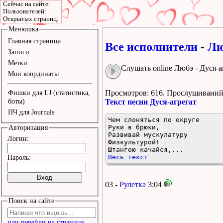
Сейчас на сайте:
Пользователей:
Открытых страниц:
Менюшка
Главная страница
Все исполнители
-
Лю
Записи
Метки
Слушать online Любэ - Дуся-а
Мои координаты
Просмотров: 616.
Прослушиваний:
Фишки для LJ (статистика,
боты)
Текст песни Дуся-агрегат
ПЧ для Journals
Чем слоняться по округе 

Руки в брюки, 

Авторизация
Развивай мускулатуру 

Логин:
Физкультурой! 

Штангою качайся,...
Весь текст
Пароль:
03 -
Рулетка
3:04
Поиск на сайте
или перейди на страницу