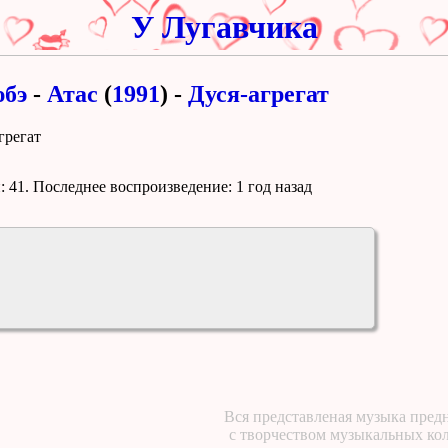
У Лугавчика
бэ
-
Атас
(
1991
) -
Дуся-агрегат
грегат
 41. Поcледнее воспроизведение:
1 год назад
Вся представленая музыка предн
с творчеством музыкальных ко