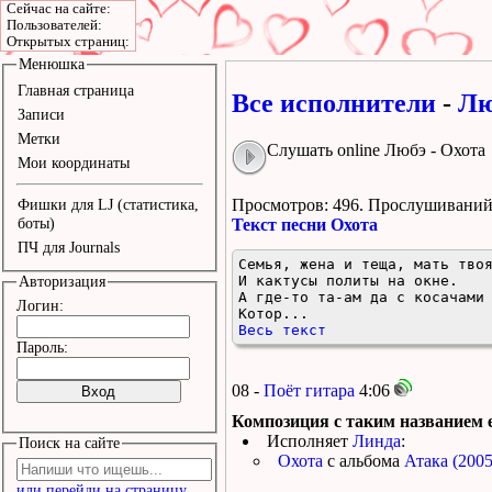
Сейчас на сайте:
Пользователей:
Открытых страниц:
Менюшка
Главная страница
Все исполнители
-
Лю
Записи
Метки
Слушать online Любэ - Охота
Мои координаты
Просмотров: 496.
Прослушиваний:
Фишки для LJ (статистика,
боты)
Текст песни Охота
ПЧ для Journals
Семья, жена и теща, мать твоя
И кактусы политы на окне.

Авторизация
А где-то та-ам да с косачами 
Логин:
Котор...
Весь текст
Пароль:
08 -
Поёт гитара
4:06
Композиция с таким названием е
Исполняет
Линда
:
Поиск на сайте
Охота
с альбома
Атака (2005
или перейди на страницу