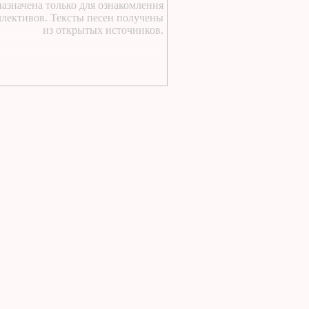
азначена только для ознакомления
https://lugavchik.ru/music/text
ллективов. Тексты песен получены
Gerasim-i-Mu-Mu.html
из открытых источников.
1 день назад
:
https://lugavchik.ru/music/text
Hod-konem.html
1 день назад
:
https://lugavchik.ru/music/text
Nochnoy-larek-%28Aleksey-
Kortnev%29.html
1 день назад
:
https://lugavchik.ru/music/text
Goroskop.html
1 день назад
:
https://lugavchik.ru/music/text
V-chem-delo.html