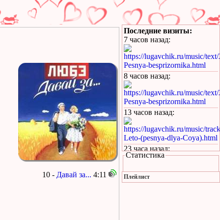
Последние визиты:
7 часов назад
:
https://lugavchik.ru/music/text
Pesnya-besprizornika.html
8 часов назад
:
https://lugavchik.ru/music/text
Pesnya-besprizornika.html
13 часов назад
:
https://lugavchik.ru/music/trac
Leto-(pesnya-dlya-Coya).html
23 часа назад
:
Статистика
https://lugavchik.ru/music/text
Haru---Mamburu.html
10 -
Давай за...
4:11
Плейлист
1 день назад
:
Текст песни Снежный
сад Группы колибри
1 день назад
: