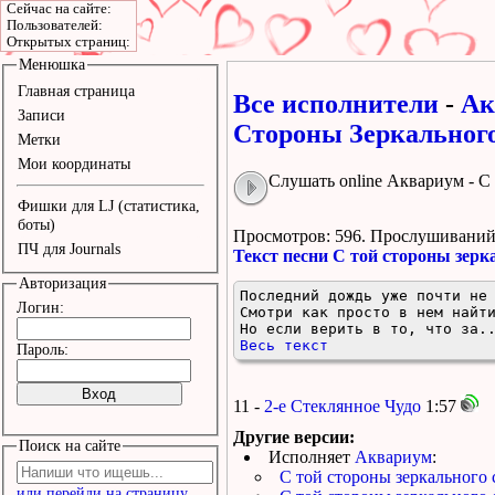
Сейчас на сайте:
Пользователей:
Открытых страниц:
Менюшка
Главная страница
Все исполнители
-
Ак
Записи
Стороны Зеркальног
Метки
Мои координаты
Слушать online Аквариум - С
Фишки для LJ (статистика,
боты)
Просмотров: 596.
Прослушиваний:
ПЧ для Journals
Текст песни С той стороны зерк
Авторизация
Последний дождь уже почти не 
Логин:
Смотри как просто в нем найти
Но если верить в то, что за.
Весь текст
Пароль:
11 -
2-e Стеклянное Чудо
1:57
Другие версии:
Поиск на сайте
Исполняет
Аквариум
:
С той стороны зеркального 
или перейди на страницу