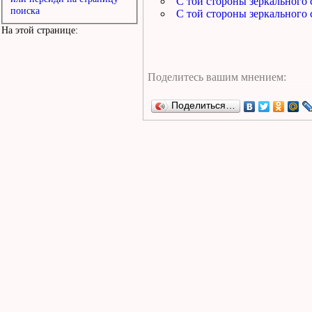
С той стороны зеркального 
поиска
С той стороны зеркального 
На этой странице:
Поделиться…