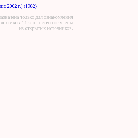
е 2002 г.) (1982)
https://lugavchik.ru/music/text
Pesnya-besprizornika.html
азначена только для ознакомления
1 день назад
:
ллективов. Тексты песен получены
а я люблю кататься текст
из открытых источников.
1 день назад
:
https://lugavchik.ru/music/text
Hod-konem.html
2 дня назад
:
https://lugavchik.ru/music/text
Pesnya-besprizornika.html
2 дня назад
:
https://lugavchik.ru/music/text
Pesnya-besprizornika.html