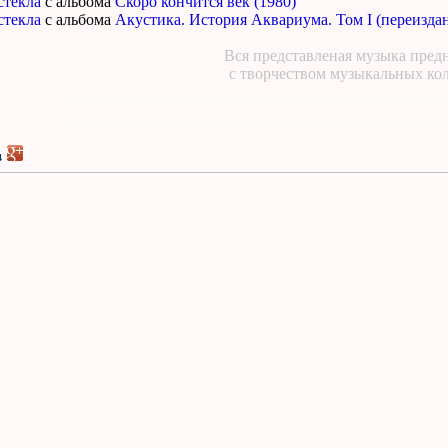
стекла
с альбома
Скоро кончится век (1980)
стекла
с альбома
Акустика. История Аквариума. Том I (переиздани
Вся представленая музыка предн
с творчеством музыкальных ко