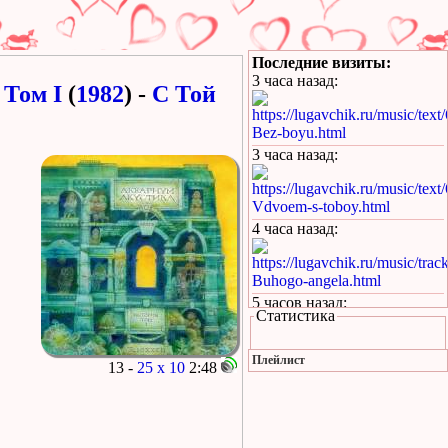
Последние визиты:
3 часа назад
:
 Том I
(
1982
) -
С Той
https://lugavchik.ru/music/text
Bez-boyu.html
3 часа назад
:
https://lugavchik.ru/music/text
Vdvoem-s-toboy.html
4 часа назад
:
https://lugavchik.ru/music/trac
Buhogo-angela.html
5 часов назад
:
Статистика
у курского вокзала стою
я молодой текст песни
Плейлист
19 часов назад
:
13 -
25 х 10
2:48
https://lugavchik.ru/music/text
Takie-devchonki.html
20 часов назад
: