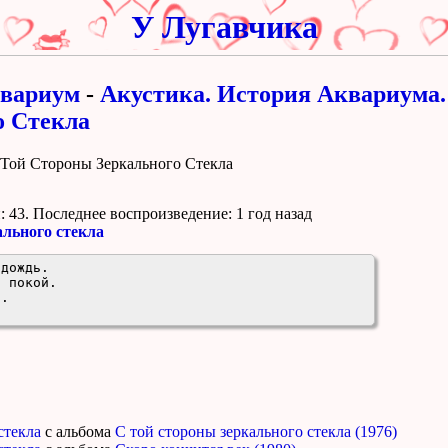
У Лугавчика
вариум
-
Акустика. История Аквариума.
о Стекла
 Той Стороны Зеркального Стекла
 43. Поcледнее воспроизведение:
1 год назад
ального стекла
дождь.

 покой.

..
стекла
с альбома
С той стороны зеркального стекла (1976)