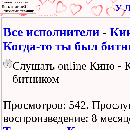
Сейчас на сайте:
У Л
Пользователей:
Открытых страниц:
Все исполнители
-
Ки
Когда-то ты был бит
Слушать online Кино - 
битником
Просмотров: 542.
Прослу
воспроизведение:
8 месяц