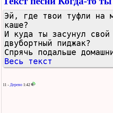
Текст песни Когда-то т
Эй, где твои туфли на м
каше?

И куда ты засунул свой 
двубортный пиджак?

Спрячь подальше домашн
Весь текст
11 -
Дерево
1:42